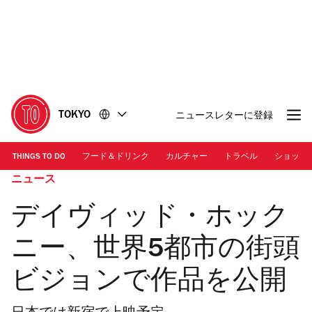
コ
フ
ン
ッ
テ
タ
ン
ー
ツ
に
に
移
移
動
TOKYO
ニュースレターに登録
動
THINGS TO DO
フード＆ドリンク
カルチャー
トラベル
ショッピ
ニュース
デイヴィッド・ホック
ニー、世界5都市の街頭
ビジョンで作品を公開