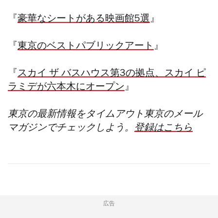
『
豪華なシートがある映画館5選
』
『
東京のベストパブリックアート
』
『
スカイ ザ バスハウス第3の拠点、スカイ ピ
ラミデが六本木にオープン
』
東京の最新情報をタイムアウト東京のメール
マガジンでチェックしよう。
登録はこちら
広告