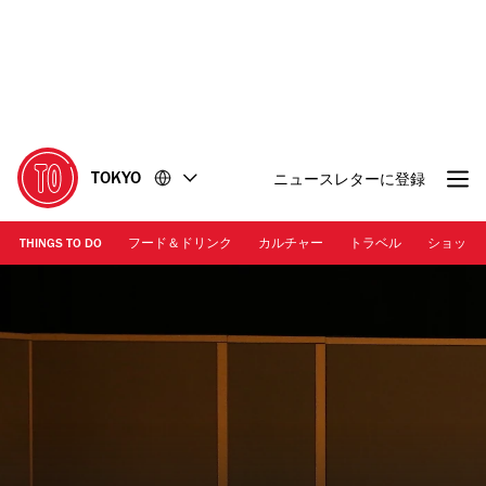
コ
フ
ン
ッ
テ
タ
ン
ー
ツ
に
に
移
移
動
TOKYO
ニュースレターに登録
動
THINGS TO DO
フード＆ドリンク
カルチャー
トラベル
ショッピ