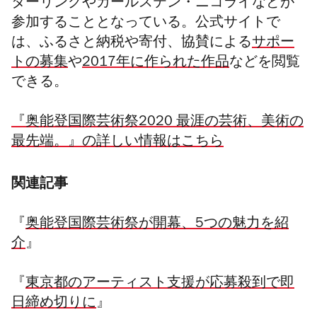
ターリングやカールステン・ニコライなどが
参加することとなっている。公式サイトで
は、ふるさと納税や寄付、協賛による
サポー
トの募集
や
2017年に作られた作品
などを閲覧
できる。
『奥能登国際芸術祭2020 最涯の芸術、美術の
最先端。』の詳しい情報はこちら
関連記事
『
奥能登国際芸術祭が開幕、5つの魅力を紹
介
』
『
東京都のアーティスト支援が応募殺到で即
日締め切りに
』