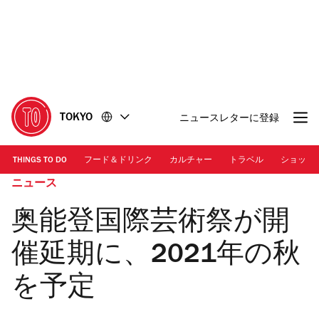
コ
フ
ン
ッ
テ
タ
ン
ー
ツ
に
に
移
移
動
TOKYO
ニュースレターに登録
動
THINGS TO DO
フード＆ドリンク
カルチャー
トラベル
ショッピ
ニュース
奥能登国際芸術祭が開
催延期に、2021年の秋
を予定