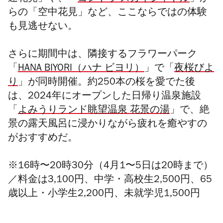
らの「空中花見」など、ここならではの体験
も見逃せない。
さらに期間中は、隣接するフラワーパーク
「
HANA BIYORI（ハナ ビヨリ）
」で「
夜桜びよ
り
」が同時開催。約250本の桜を愛でた後
は、2024年にオープンした日帰り温泉施設
「
よみうりランド眺望温泉 花景の湯
」で、絶
景の露天風呂に浸かりながら疲れを癒やすの
がおすすめだ。
※16時〜20時30分（4月1〜5日は20時まで）
／料金は3,100円、中学・高校生2,500円、65
歳以上・小学生2,200円、未就学児1,500円