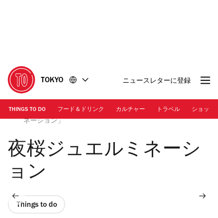
コ
フ
ン
ッ
テ
タ
ン
ー
ツ
に
に
移
移
動
TOKYO
ニュースレターに登録
動
THINGS TO DO
フード＆ドリンク
カルチャー
トラベル
ショッピ
画像提供：株式会社よみうりランド | 「夜桜ジュエルミ
ネーション」
夜桜ジュエルミネーシ
ョン
Things to do