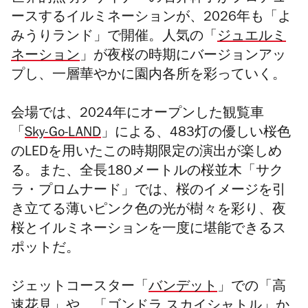
ースするイルミネーションが、2026年も「よ
みうりランド」で開催。人気の「
ジュエルミ
ネーション
」が夜桜の時期にバージョンアッ
プし、一層華やかに園内各所を彩っていく。
会場では、2024年にオープンした観覧車
「
Sky-Go-LAND
」による、483灯の優しい桜色
のLEDを用いたこの時期限定の演出が楽しめ
る。また、全長180メートルの桜並木「サク
ラ・プロムナード」では、桜のイメージを引
き立てる薄いピンク色の光が樹々を彩り、夜
桜とイルミネーションを一度に堪能できるス
ポットだ。
ジェットコースター「
バンデット
」での「高
速花見」や、「
ゴンドラ スカイシャトル
」か