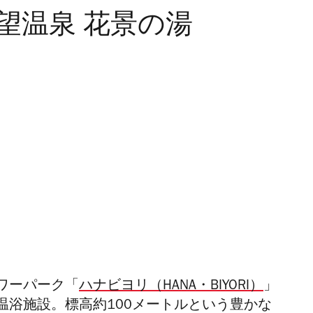
望温泉 花景の湯
ワーパーク「
ハナビヨリ（HANA・BIYORI）
」
温浴施設。標高約100メートルという豊かな