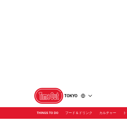
コ
フ
ン
ッ
テ
タ
ン
ー
ツ
に
に
移
移
動
動
TOKYO
THINGS TO DO
フード＆ドリンク
カルチャー
ト