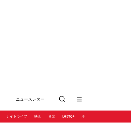
ニュースレター
検
に登録
索
ナイトライフ
映画
音楽
LGBTQ+
ホテル
レストラン＆カフェ