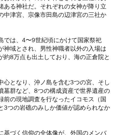
緒ある神社だ。それぞれの女神が降り立
の中津宮、宗像市田島の辺津宮の三社か
島では、4〜9世紀頃にかけて国家祭祀
が神域とされ、男性神職者以外の入場は
が約8万点も出土しており、海の正倉院と
中心となり、沖ノ島を含む3つの宮、そし
墳墓群など、8つの構成資産で世界遺産の
録前の現地調査を行なったイコモス（国
と3つの岩礁のみしか価値が認められなか
に基づく信仰の全体像が、外国のメンバ