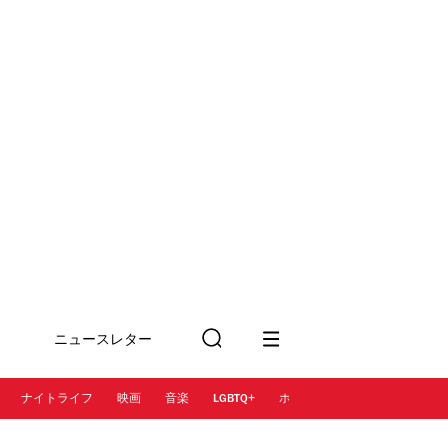
ニュースレター
検
に登録
索
ナイトライフ
映画
音楽
LGBTQ+
ホテル
レストラン＆カフェ