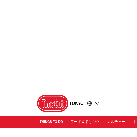
コ
フ
ン
ッ
テ
タ
ン
ー
ツ
に
に
移
移
動
動
TOKYO
THINGS TO DO
フード＆ドリンク
カルチャー
ト