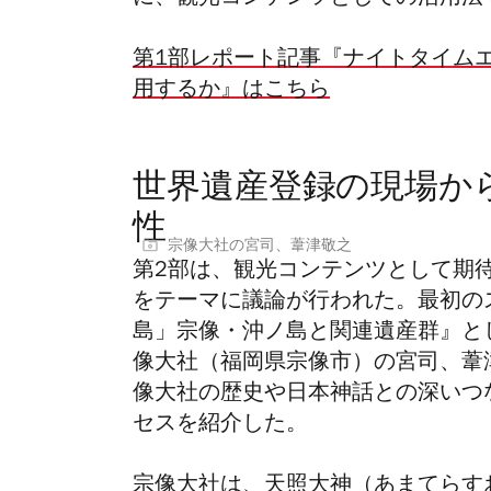
第1部レポート記事『ナイトタイム
用するか』はこちら
世界遺産登録の現場か
性
宗像大社の宮司、葦津敬之
第2部は、観光コンテンツとして期
をテーマに議論が行われた。最初のス
島」宗像・沖ノ島と関連遺産群』と
像大社（福岡県宗像市）の宮司、葦
像大社の歴史や日本神話との深いつ
セスを紹介した。
宗像大社は、天照大神（あまてらす