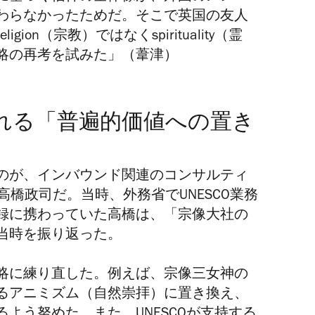
わらなかったためだ。そこで英国の友人
on（宗教）ではなくspirituality（霊
略の再考を試みた」（葦津）
れる「普遍的価値への置き
のが、インバウンド関連のコンサルティ
役員の高橋政司だ。当時、外務省でUNESCO業務
録に携わっていた高橋は、「宗像大社の
当時を振り返った。
略に練り直した。例えば、宗像三女神の
るアニミズム（自然崇拝）に置き換え、
よう努めた。また、UNESCOが支持する