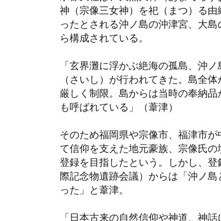
神（宗像三女神）を祀（まつ）る由
ったとされる沖ノ島の沖津宮、大島
ら構成されている。
「玄界灘に浮かぶ絶海の孤島、沖ノ
（さいし）が行われてきた。島全体
厳しく制限。島からは当時の奉納品
も呼ばれている」（葦津）
そのため福岡県や宗像市、福津市が
て信仰を支えた地元豪族、宗像氏の
登録を目指したという。しかし、登
際記念物遺跡会議）からは「沖ノ島
った」と葦津。
「日本古来の自然信仰や神道、神話