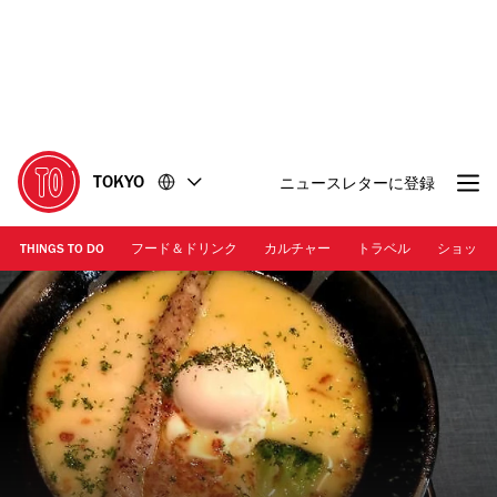
コ
フ
ン
ッ
テ
タ
ン
ー
ツ
に
に
移
移
動
TOKYO
ニュースレターに登録
動
THINGS TO DO
フード＆ドリンク
カルチャー
トラベル
ショッピ