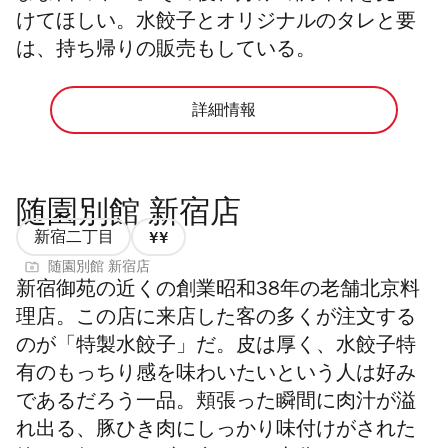
けてほしい。水餃子とオリジナルのタレと要
は、持ち帰りの販売もしている。
詳細情報
随園別館 新宿店
新宿二丁目
価
随園別館 新宿店
格
新宿御苑の近くの創業昭和38年の老舗北京料
2/4
理店。この店に来店した客の多くが注文する
のが「特製水餃子」だ。皮は厚く、水餃子特
有のもっちり感を味わいたいという人は好み
であるだろう一品。頬張った瞬間に肉汁が溢
れ出る、豚ひき肉にしっかり味付けがされた