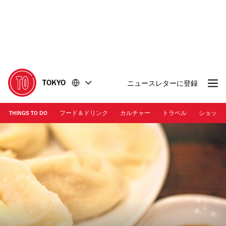
コ
フ
ン
ッ
テ
タ
ン
ー
ツ
に
に
移
移
動
TOKYO
ニュースレターに登録
動
THINGS TO DO
フード＆ドリンク
カルチャー
トラベル
ショッピ