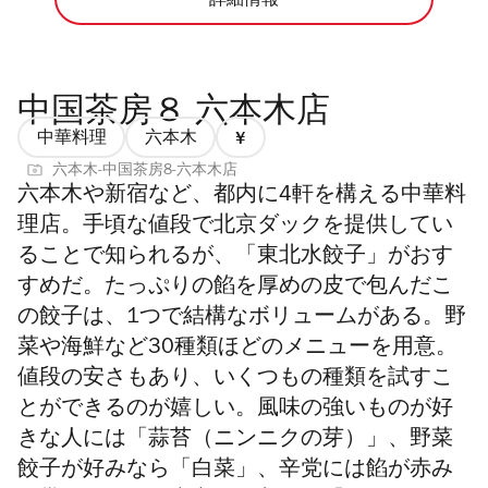
詳細情報
中国茶房８ 六本木店
中華料理
六本木
価
六本木-中国茶房8-六本木店
格
六本木や新宿など、都内に4軒を構える中華料
1/4
理店。手頃な値段で北京ダックを提供してい
ることで知られるが、「東北水餃子」がおす
すめだ。たっぷりの餡を厚めの皮で包んだこ
の餃子は、1つで結構なボリュームがある。野
菜や海鮮など30種類ほどのメニューを用意。
値段の安さもあり、いくつもの種類を試すこ
とができるのが嬉しい。風味の強いものが好
きな人には「蒜苔（ニンニクの芽）」、野菜
餃子が好みなら「白菜」、辛党には餡が赤み