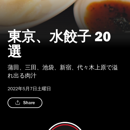
東京、水餃子 20
独一処餃子（トクイッショギョウザ）葛西店
選
蒲田、三田、池袋、新宿、代々木上原で溢
れ出る肉汁
2022年5月7日土曜日
Share