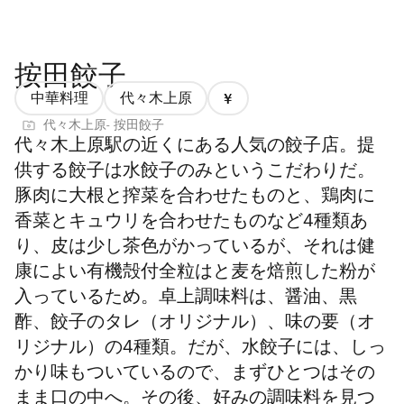
按田餃子
中華料理
代々木上原
価
代々木上原- 按田餃子
格
代々木上原駅の近くにある人気の餃子店。提
1/4
供する餃子は水餃子のみというこだわりだ。
豚肉に大根と搾菜を合わせたものと、鶏肉に
香菜とキュウリを合わせたものなど4種類あ
り、
皮は少し茶色がかっているが、それは健
康によい有機殻付全粒はと麦を焙煎した粉が
入っているため。卓上調味料は、醤油、黒
酢、餃子のタレ（オリジナル）、味の要（オ
リジナル）の4種類。だが、水餃子には、しっ
かり味もついているので、まずひとつはその
まま口の中へ。その後、好みの調味料を見つ