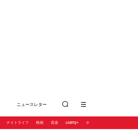
ニュースレター
検
に登録
索
ナイトライフ
映画
音楽
LGBTQ+
ホテル
レストラン＆カフェ