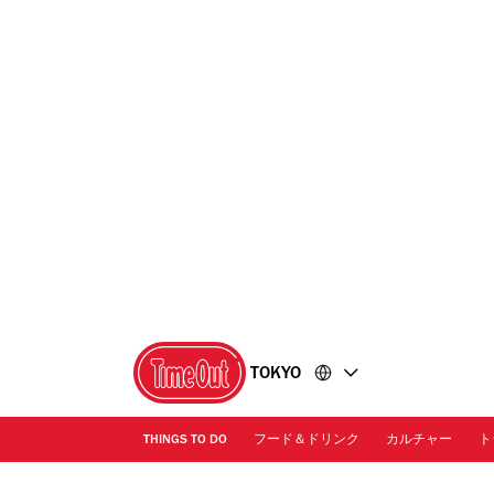
コ
フ
ン
ッ
テ
タ
ン
ー
ツ
に
に
移
移
動
動
TOKYO
THINGS TO DO
フード＆ドリンク
カルチャー
ト