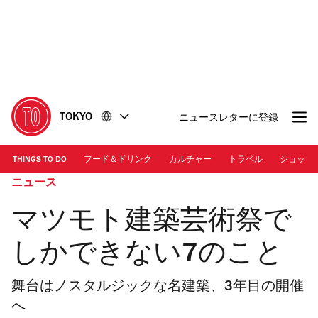
コ
フ
ン
ッ
テ
タ
ン
ー
ツ
に
に
移
移
動
TOKYO
ニュースレターに登録
動
THINGS TO DO
フード＆ドリンク
カルチャー
トラベル
ショッピ
ニュース
マツモト建築芸術祭で
しかできない7のこと
舞台はノスタルジックな名建築、3年目の開催
へ