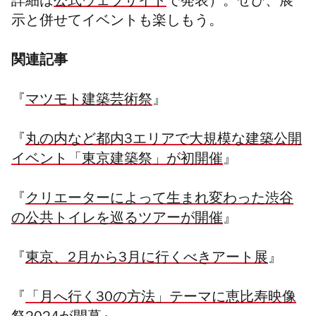
詳細は
公式ウェブサイト
で発表）。ぜひ、展
示と併せてイベントも楽しもう。
関連記事
『
マツモト建築芸術祭
』
『
丸の内など都内3エリアで大規模な建築公開
イベント「東京建築祭」が初開催
』
『
クリエーターによって生まれ変わった渋谷
の公共トイレを巡るツアーが開催
』
『
東京、2月から3月に行くべきアート展
』
『
「月へ行く30の方法」テーマに恵比寿映像