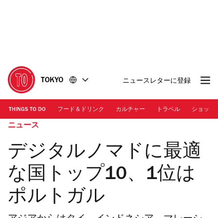
コ
フ
ン
ッ
テ
タ
ン
ー
ツ
に
に
移
移
動
TOKYO
ニュースレターに登録
動
THINGS TO DO
フード＆ドリンク
カルチャー
トラベル
ショッピ
ニュース
デジタルノマドに最適
な国トップ10、1位は
ポルトガル