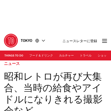
コ
フ
ン
ッ
テ
タ
ン
ー
ツ
に
に
移
移
動
TOKYO
ニュースレターに登録
動
THINGS TO DO
フード＆ドリンク
カルチャー
トラベル
ショッピ
ニュース
昭和レトロが再び大集
合、当時の給食やアイ
ドルになりきれる撮影