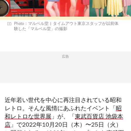
Photo：マルベル堂 | タイムアウト東京スタッフが以前体
験した「マルベル堂」の撮影
広告
近年若い世代を中心に再注目されている昭和
レトロ。そんな風情にあふれたイベント「
昭
和レトロな世界展
」が、「
東武百貨店 池袋本
店
」で2022年10月20日（木）〜25日（火）