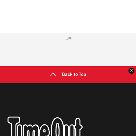
広告
Back to Top