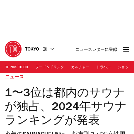
コ
フ
ン
ッ
テ
タ
ン
ー
ツ
に
に
移
移
動
TOKYO
ニュースレターに登録
動
THINGS TO DO
フード＆ドリンク
カルチャー
トラベル
ショッピ
ニュース
1〜3位は都内のサウナ
が独占、2024年サウナ
ランキングが発表