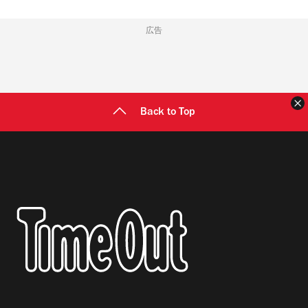
広告
Back to Top