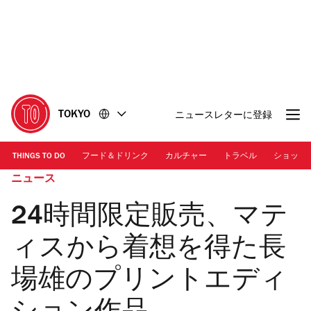
コ
フ
ン
ッ
テ
タ
ン
ー
ツ
に
に
移
移
動
TOKYO
ニュースレターに登録
動
THINGS TO DO
フード＆ドリンク
カルチャー
トラベル
ショッピ
ニュース
24時間限定販売、マテ
ィスから着想を得た長
場雄のプリントエディ