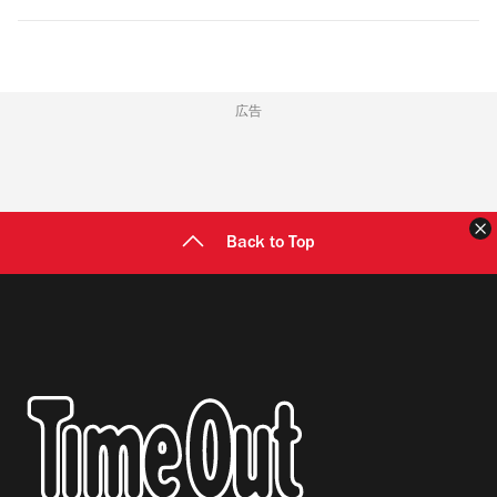
広告
Back to Top