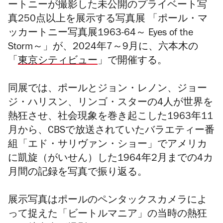
ートニーが撮影した未公開のプライベート写
真250点以上を展示する写真展 「ポール・マ
ッカートニー写真展1963-64～ Eyes of the
Storm～」が、2024年7～9月に、六本木の
「
東京シティビュー
」で開催する。
同展では、ポールとジョン・レノン、ジョー
ジ・ハリスン、リンゴ・スターの4人が世界を
熱狂させ、社会現象を巻き起こした1963年11
月から、CBSで放送されていたバラエティー番
組「エド・サリヴァン・ショー」でアメリカ
に凱旋（がいせん）した1964年2月までの4カ
月間の記録を写真で振り返る。
展示写真はポールのペンタックスカメラによ
って捉えた「ビートルマニア」の当時の熱狂