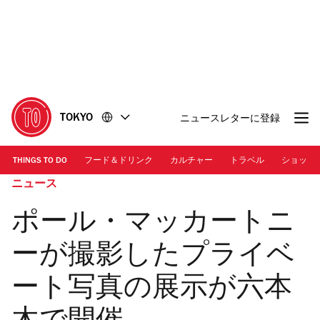
コ
フ
ン
ッ
テ
タ
ン
ー
ツ
に
に
移
移
動
TOKYO
ニュースレターに登録
動
THINGS TO DO
フード＆ドリンク
カルチャー
トラベル
ショッピ
ニュース
ポール・マッカートニ
ーが撮影したプライベ
ート写真の展示が六本