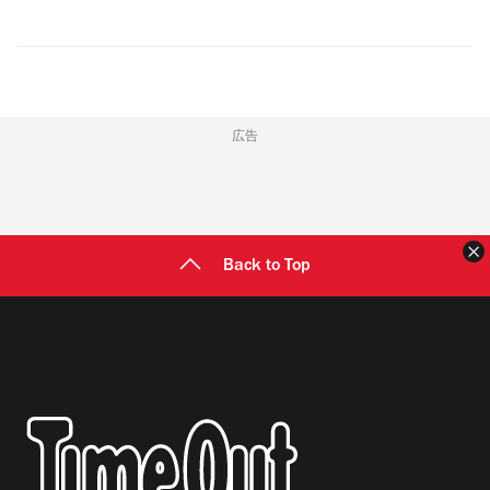
広告
Back to Top