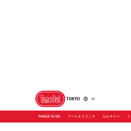
コ
フ
ン
ッ
テ
タ
ン
ー
ツ
に
に
移
移
動
動
TOKYO
THINGS TO DO
フード＆ドリンク
カルチャー
ト