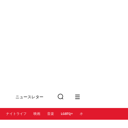
ニュースレター
検
に登録
索
ナイトライフ
映画
音楽
LGBTQ+
ホテル
レストラン＆カフェ