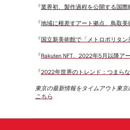
『
業界初、製作過程を公開する国際
『
地域に根差すアート拠点、鳥取美術
『
国立新美術館で「メトロポリタン
『
Rakuten NFT、2022年5月以
『
2022年世界のトレンド：つまらな
東京の最新情報をタイムアウト東京
こちら