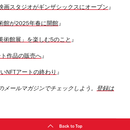
映画スタジオがギンザシックスにオープン
』
館が2025年春に開館
』
美術館展」を楽しむ5のこと
』
降アート作品の販売へ
』
いNFTアートの終わり
』
のメールマガジンでチェックしよう。
登録は
Back to Top