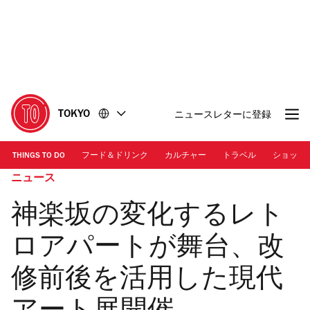
コ
フ
ン
ッ
テ
タ
ン
ー
ツ
に
に
移
移
動
TOKYO
ニュースレターに登録
動
THINGS TO DO
フード＆ドリンク
カルチャー
トラベル
ショッピ
ニュース
神楽坂の変化するレト
ロアパートが舞台、改
修前後を活用した現代