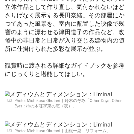
立体作品として作り直し、気付かれないほど
さりげなく展示する長田奈緒。その部屋にか
つてあった風景を、室内に配置した映像で残
響のように漂わせる津田道子の作品など、改
修中の非日常と日常が入り交じる建物内の随
所に仕掛けられた多彩な展示が並ぶ。
観賞時に渡される詳細なガイドブックを参考
にじっくりと堪能してほしい。
Photo: Michikusa Okutani
鈴木のぞみ「Other Days, Other
Eyes : 柿の木荘2F東の窓（夜）」
Photo: Michikusa Okutani
山根一晃「リフォーム」