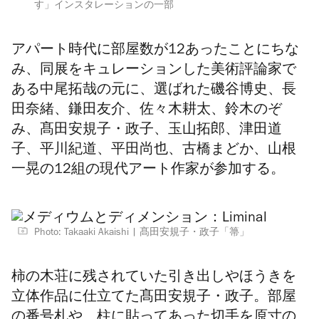
す」インスタレーションの一部
アパート時代に部屋数が12あったことにちな
み、同展をキュレーションした美術評論家で
ある中尾拓哉の元に、選ばれた磯谷博史、長
田奈緒、鎌田友介、佐々木耕太、鈴木のぞ
み、髙田安規子・政子、玉山拓郎、津田道
子、平川紀道、平田尚也、古橋まどか、山根
一晃の12組の現代アート作家が参加する。
Photo: Takaaki Akaishi
髙田安規子・政子「箒」
柿の木荘に残されていた引き出しやほうきを
立体作品に仕立てた髙田安規子・政子。部屋
の番号札や、柱に貼ってあった切手を原寸の