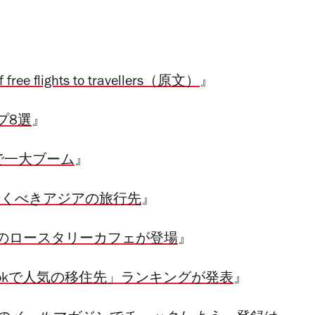
of free flights to travellers（原文）
』
プ8選
』
クで一大ブーム
』
行くべきアジアの旅行先
』
のロースタリーカフェが登場
』
Tokで人気の移住先」ランキングが発表
』