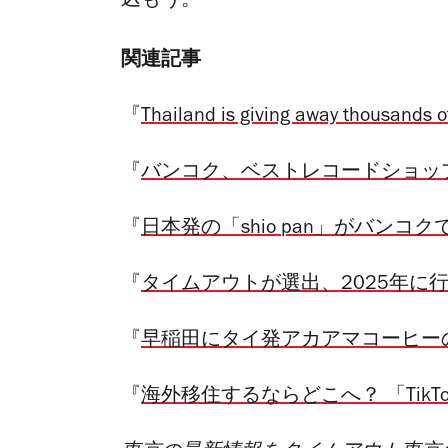
込もう。
関連記事
『
Thailand is giving away thousands 
『
バンコク、ベストレコードショッ
『
日本発の「shio pan」がバンコ
『
タイムアウトが選出、2025年に
『
早稲田にタイ発アカアマコーヒー
『
海外移住するならどこへ？ 「Tik