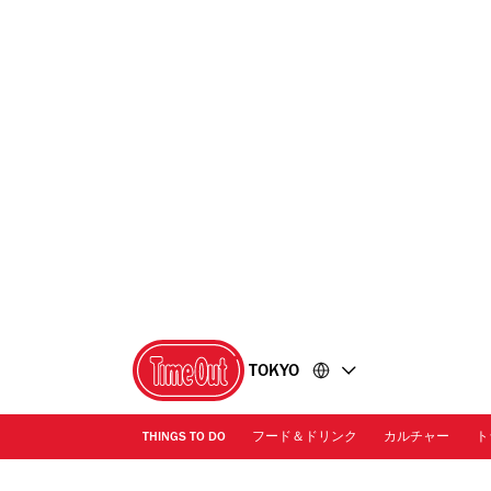
コ
フ
ン
ッ
テ
タ
ン
ー
ツ
に
に
移
移
動
動
TOKYO
THINGS TO DO
フード＆ドリンク
カルチャー
ト