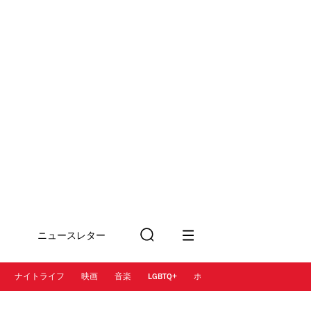
ニュースレター
検
に登録
索
ナイトライフ
映画
音楽
LGBTQ+
ホテル
レストラン＆カフェ