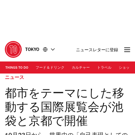
コ
フ
ン
ッ
テ
タ
ン
ー
ツ
に
に
移
移
動
TOKYO
ニュースレターに登録
動
THINGS TO DO
フード＆ドリンク
カルチャー
トラベル
ショッピ
ニュース
都市をテーマにした移
動する国際展覧会が池
袋と京都で開催