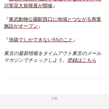
川実花大規模展が開催
』
『
東武動物公園駅西口に地域とつながる商業
施設がオープン
』
『
池袋でしかできない55のこと
』
東京の最新情報をタイムアウト東京のメール
マガジンでチェックしよう。
登録はこちら
広告