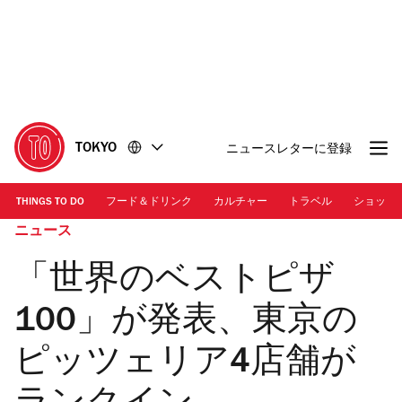
コ
フ
ン
ッ
テ
タ
ン
ー
ツ
に
に
移
移
動
TOKYO
ニュースレターに登録
動
THINGS TO DO
フード＆ドリンク
カルチャー
トラベル
ショッピ
ニュース
「世界のベストピザ
100」が発表、東京の
ピッツェリア4店舗が