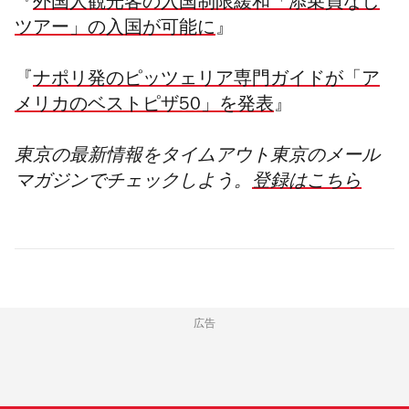
『
外国人観光客の入国制限緩和「添乗員なし
ツアー」の入国が可能に
』
『
ナポリ発のピッツェリア専門ガイドが「ア
メリカのベストピザ50」を発表
』
東京の最新情報をタイムアウト東京のメール
マガジンでチェックし
よう。
登録はこちら
広告