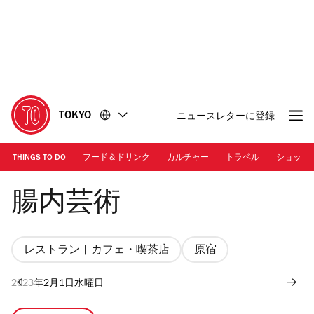
コ
フ
ン
ッ
テ
タ
ン
ー
ツ
に
に
移
移
動
TOKYO
ニュースレターに登録
動
THINGS TO DO
フード＆ドリンク
カルチャー
トラベル
ショッピ
Photo: Kisa Toyoshima
腸内芸術
レストラン | カフェ・喫茶店
原宿
2023年2月1日水曜日