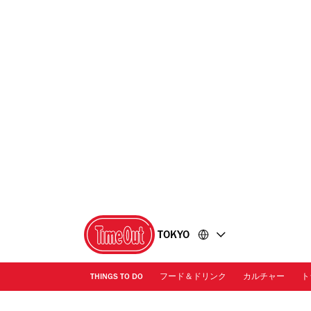
コ
フ
ン
ッ
テ
タ
ン
ー
ツ
に
に
移
移
動
動
TOKYO
THINGS TO DO
フード＆ドリンク
カルチャー
ト