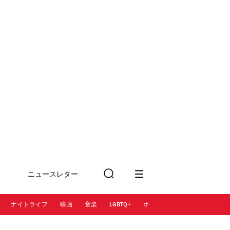
ニュースレター
検
に登録
索
ナイトライフ
映画
音楽
LGBTQ+
ホテル
レストラン＆カフェ