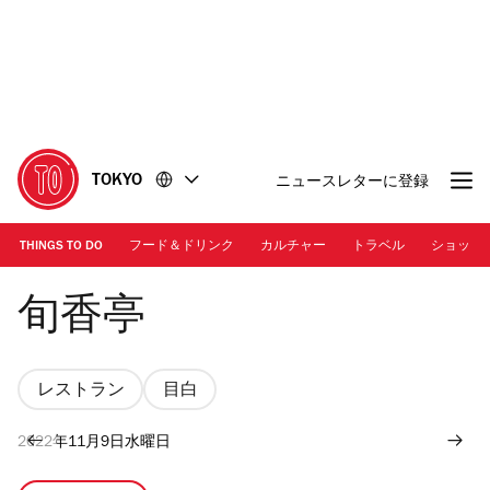
コ
フ
ン
ッ
テ
タ
ン
ー
ツ
に
に
移
移
動
TOKYO
ニュースレターに登録
動
THINGS TO DO
フード＆ドリンク
カルチャー
トラベル
ショッピ
Photo: Keisuke Tanigawa | 「Shunkoutei」
旬香亭
レストラン
目白
2022年11月9日水曜日