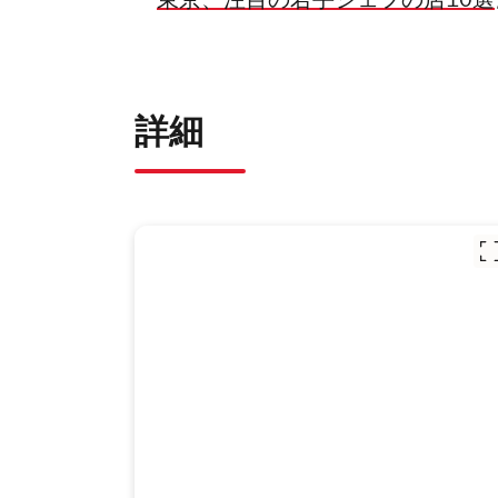
『
東京、注目の若手シェフの店10選
詳細