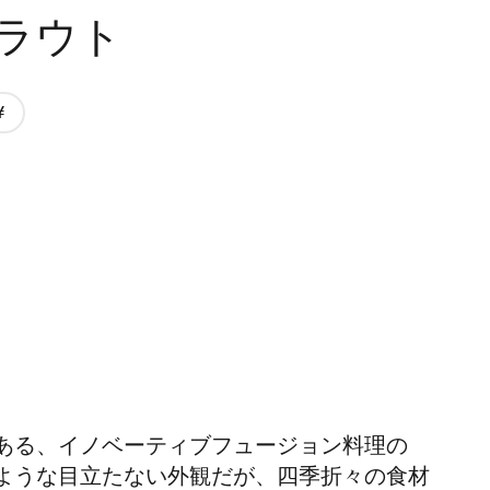
ラウト
価
格
2/4
ある、イノベーティブフュージョン料理の
ような目立たない外観だが、四季折々の食材