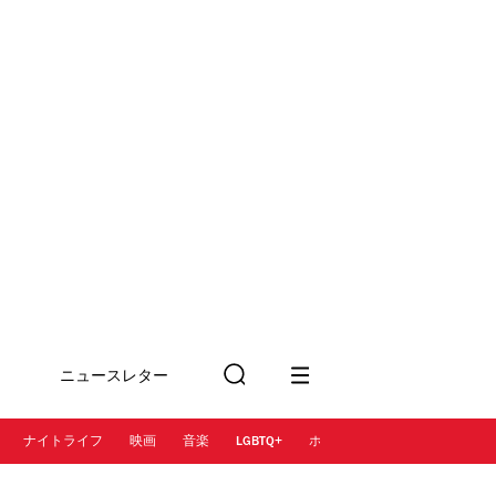
ニュースレター
検
に登録
索
ナイトライフ
映画
音楽
LGBTQ+
ホテル
レストラン＆カフェ