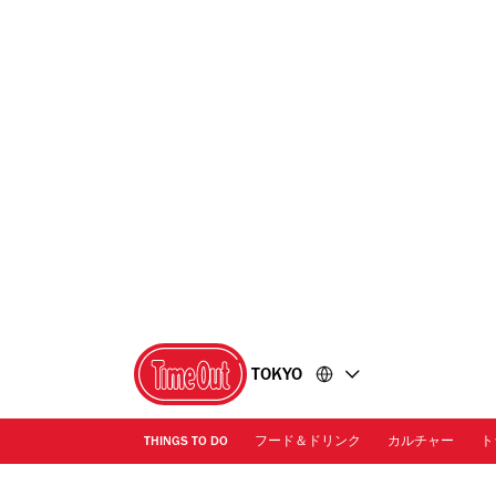
コ
フ
ン
ッ
テ
タ
ン
ー
ツ
に
に
移
移
動
動
TOKYO
THINGS TO DO
フード＆ドリンク
カルチャー
ト