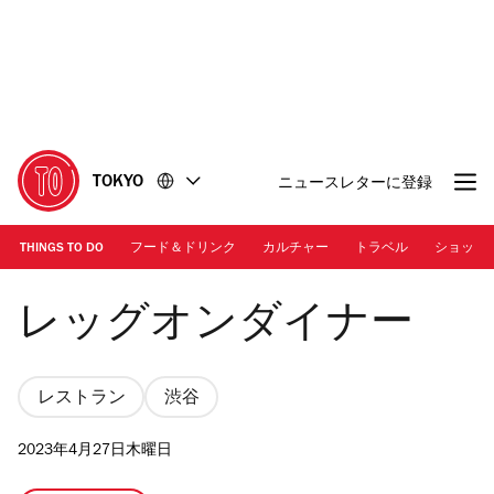
コ
フ
ン
ッ
テ
タ
ン
ー
ツ
に
に
移
移
動
TOKYO
ニュースレターに登録
動
THINGS TO DO
フード＆ドリンク
カルチャー
トラベル
ショッピ
レッグオンダイナー
レッグオンダイナー
レストラン
渋谷
2023年4月27日木曜日