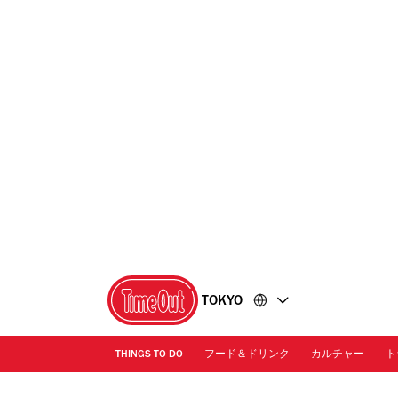
コ
フ
ン
ッ
テ
タ
ン
ー
ツ
に
に
移
移
動
動
TOKYO
THINGS TO DO
フード＆ドリンク
カルチャー
ト