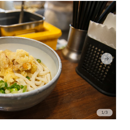
/3
Ph