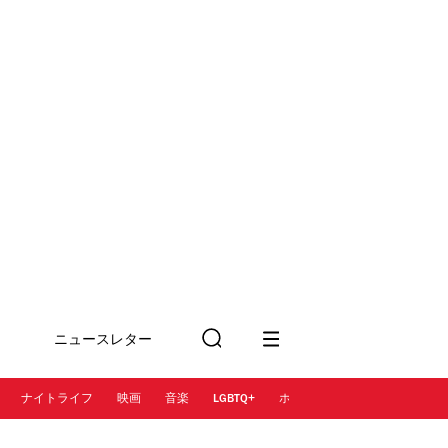
ニュースレター
検
に登録
索
ナイトライフ
映画
音楽
LGBTQ+
ホテル
レストラン＆カフェ