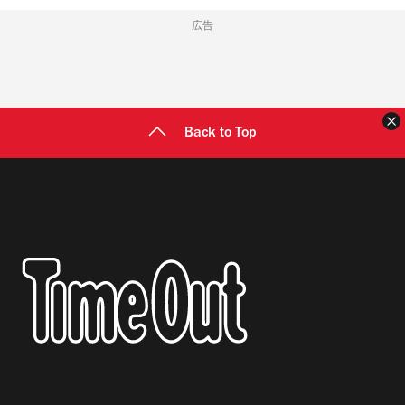
広告
Back to Top