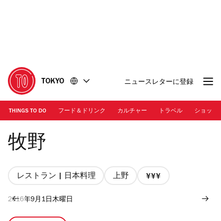
コ
フ
ン
ッ
テ
タ
ン
ー
ツ
に
に
移
移
動
TOKYO
ニュースレターに登録
動
THINGS TO DO
フード＆ドリンク
カルチャー
トラベル
ショッピ
Makino
牧野
レストラン | 日本料理
上野
価
格
2016年9月1日木曜日
3/4