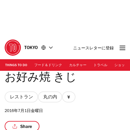
コ
フ
ン
ッ
テ
タ
ン
ー
ツ
に
に
移
移
動
TOKYO
ニュースレターに登録
動
THINGS TO DO
フード＆ドリンク
カルチャー
トラベル
ショッピ
お好み焼 きじ
レストラン
丸の内
価
格
2016年7月1日金曜日
1/4
Share