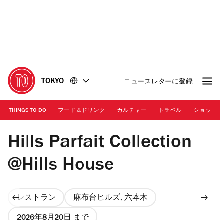
コ
フ
ン
ッ
テ
タ
ン
ー
ツ
に
に
移
移
動
TOKYO
ニュースレターに登録
動
THINGS TO DO
フード＆ドリンク
カルチャー
トラベル
ショッピ
画像提供：森ビル株式会社
Hills Parfait Collection
@Hills House
レストラン
麻布台ヒルズ, 六本木
2026年8月20日 まで