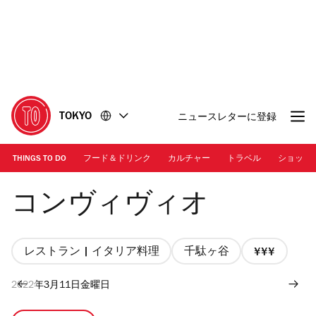
コ
フ
ン
ッ
テ
タ
ン
ー
ツ
に
に
移
移
動
TOKYO
ニュースレターに登録
動
THINGS TO DO
フード＆ドリンク
カルチャー
トラベル
ショッピ
Convivio | Time Out Tokyo
コンヴィヴィオ
レストラン | イタリア料理
千駄ヶ谷
価
格
2022年3月11日金曜日
3/4