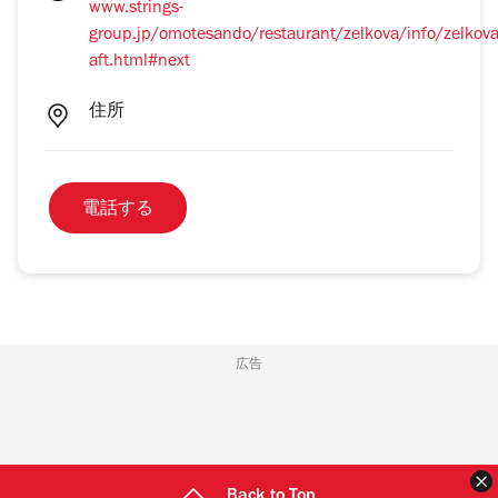
www.strings-
group.jp/omotesando/restaurant/zelkova/info/zelkova
aft.html#next
住所
電話する
広告
Back to Top