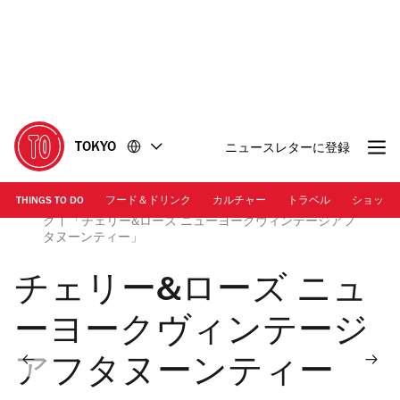
コ
フ
ン
ッ
テ
タ
ン
ー
ツ
に
に
移
移
動
TOKYO
ニュースレターに登録
動
THINGS TO DO
フード＆ドリンク
カルチャー
トラベル
ショッピ
画像提供：株式会社ベストホスピタリティーネットワー
ク | 「チェリー&ローズ ニューヨークヴィンテージアフ
タヌーンティー」
チェリー&ローズ ニュ
ーヨークヴィンテージ
アフタヌーンティー