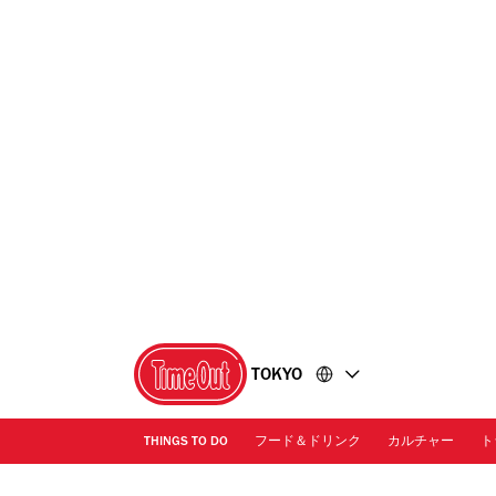
コ
フ
ン
ッ
テ
タ
ン
ー
ツ
に
に
移
移
動
動
TOKYO
THINGS TO DO
フード＆ドリンク
カルチャー
ト