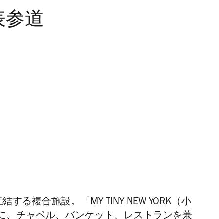
表参道
する複合施設。「MY TINY NEW YORK（小
に、
チャペル、バンケット、レストランを兼