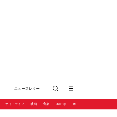
ニュースレター
検
に登録
索
ナイトライフ
映画
音楽
LGBTQ+
ホテル
レストラン＆カフェ