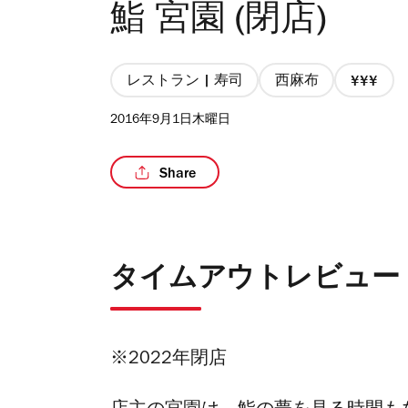
鮨 宮園 (閉店)
レストラン | 寿司
西麻布
価
格
2016年9月1日木曜日
3/4
Share
タイムアウトレビュー
※2022年閉店