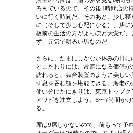
店主の宮園は、鮨の夢を見る時間も
ろまでいるので、その後1時間店の
いに行く時間だ。そのあと、少し寝
に（そして少し心配になる）、店に
板前の生活の方がよっぽど大変だ、
ず、元気で明るい男なのだ。
さらに、たまにしかない休みの日に
とこだわりには、常連になる価値が
訪れると、舞台装置のように美しい
ず息を吞む鮨を堪能できる。海老の
使い分けたにぎりは、東京トップク
アワビを注文しよう。6〜7時間か
る。
席は9席しかないので、前もって予