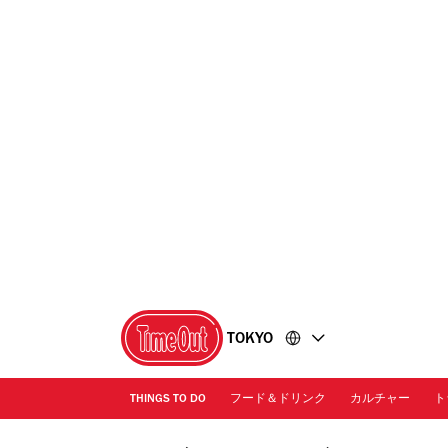
コ
フ
ン
ッ
テ
タ
ン
ー
ツ
に
に
移
移
動
動
TOKYO
THINGS TO DO
フード＆ドリンク
カルチャー
ト