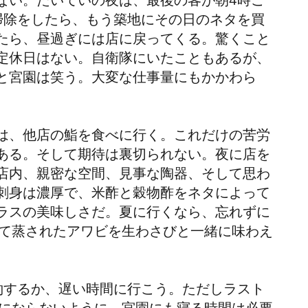
ない。たいていの夜は、最後の客が朝4時ご
掃除をしたら、もう築地にその日のネタを買
たら、昼過ぎには店に戻ってくる。驚くこと
定休日はない。自衛隊にいたこともあるが、
と宮園は笑う。大変な仕事量にもかかわら
は、他店の鮨を食べに行く。これだけの苦労
ある。そして期待は裏切られない。夜に店を
店内、親密な空間、見事な陶器、そして思わ
刺身は濃厚で、米酢と穀物酢をネタによって
ラスの美味しさだ。夏に行くなら、忘れずに
けて蒸されたアワビを生わさびと一緒に味わえ
約するか、遅い時間に行こう。ただしラスト