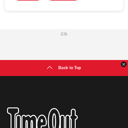
広告
Back to Top