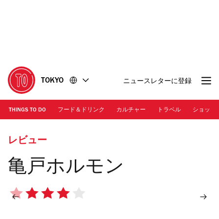
コ
フ
ン
ッ
テ
タ
ン
ー
ツ
に
に
移
移
動
TOKYO
ニュースレターに登録
動
THINGS TO DO
フード＆ドリンク
カルチャー
トラベル
ショッピ
レビュー
亀戸ホルモン
4
5