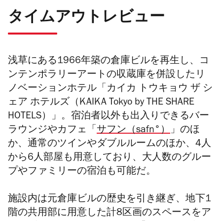
タイムアウトレビュー
浅草にある1966年築の倉庫ビルを再生し、コ
ンテンポラリーアートの収蔵庫を併設した
リ
ノベーションホテル「カイカ トウキョウ ザ シ
ェア ホテルズ（KAIKA Tokyo by THE SHARE
HOTELS）」。宿泊者以外も出入りできるバー
ラウンジや
カフェ「
サフン（safn°）
」のほ
か
、通常のツインやダブルルームのほか、4人
から6人部屋も用意しており、大人数の
グルー
プやファミリーの宿泊も可能だ。
施設内は元倉庫ビルの歴史を引き継ぎ、地下1
階の共用部に用意した計8区画のスペースをア