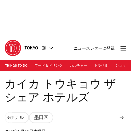
コ
フ
ン
ッ
テ
タ
ン
ー
ツ
に
に
移
移
動
TOKYO
ニュースレターに登録
動
THINGS TO DO
フード＆ドリンク
カルチャー
トラベル
ショッピ
カイカ トウキョウ ザ シェア ホテルズ
カイカ トウキョウ ザ
シェア ホテルズ
ホテル
墨田区