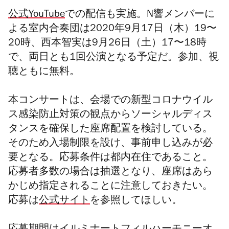
公式YouTube
での配信も実施。N響メンバーに
よる室内合奏団は2020年9⽉17⽇（木）
19〜
20時
、⻄本智実は9⽉26⽇（土）
17〜18時
で、両⽇とも1回公演となる予定だ。参加、視
聴ともに無料。
本コンサートは、会場での新型コロナウイル
ス感染防⽌対策の観点から
ソーシャルディス
タンスを確保した座席配置を検討している。
そのため入場制限を設け、事前申し込みが必
要となる
。応募条件は都内在住であること。
応募者多数の場合は抽選となり、座席はあら
かじめ指定されることに注意しておきたい。
応募は
公式サイト
を参照してほしい。