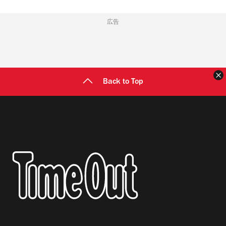
広告
Back to Top