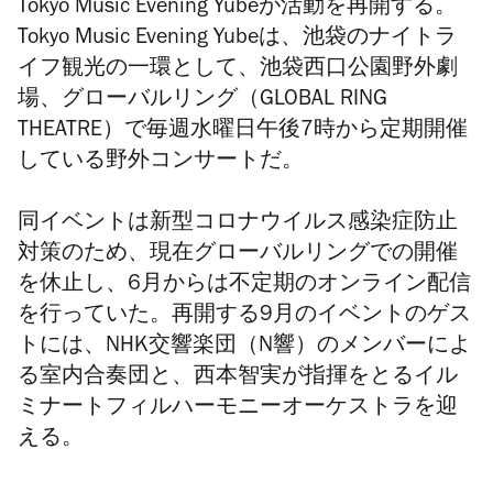
Tokyo Music Evening Yubeが
活動を再開する。
Tokyo Music Evening Yubeは、池袋のナイトラ
イフ観光の⼀環として、池袋⻄⼝公園野外劇
場、
グローバルリング（
GLOBAL RING
THEATRE）で毎週⽔曜⽇午後7時から定期開催
している野外コンサートだ。
同イベントは
新型コロナウイルス感染症防止
対策のため、現在グローバルリングでの開催
を休止し、6月からは不定期のオンライン配信
を行っていた。再開する9月のイベントのゲス
トには、NHK交響楽団（N響）のメンバーによ
る室内合奏団と、⻄本智実が指揮をとるイル
ミナートフィルハーモニーオーケストラを迎
える。