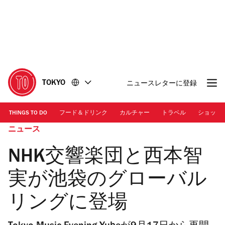
コ
フ
ン
ッ
テ
タ
ン
ー
ツ
に
に
移
移
動
TOKYO
ニュースレターに登録
動
THINGS TO DO
フード＆ドリンク
カルチャー
トラベル
ショッピ
ニュース
NHK交響楽団と⻄本智
実が池袋のグローバル
リングに登場