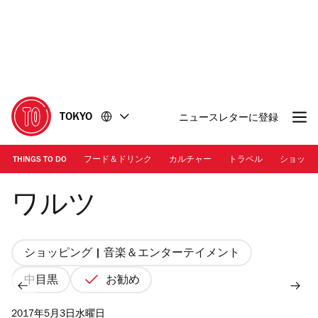
コ
フ
ン
ッ
テ
タ
ン
ー
ツ
に
に
移
移
動
TOKYO
ニュースレターに登録
動
THINGS TO DO
フード＆ドリンク
カルチャー
トラベル
ショッピ
ワルツ
ワルツ
ショッピング | 音楽＆エンターテイメント
中目黒
お勧め
2017年5月3日水曜日