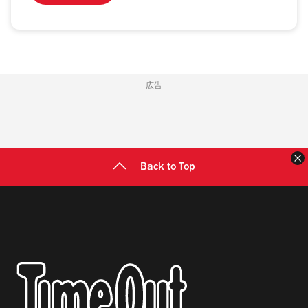
広告
Back to Top