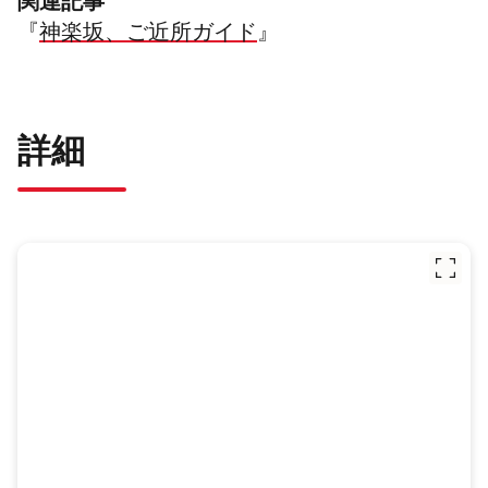
関連記事
『
神楽坂、ご近所ガイド
』
詳細