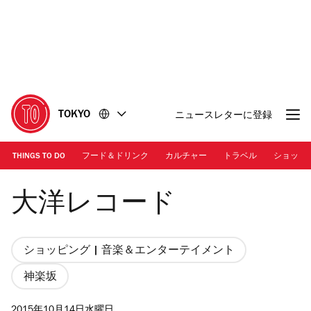
コ
フ
ン
ッ
テ
タ
ン
ー
ツ
に
に
移
移
動
TOKYO
ニュースレターに登録
動
THINGS TO DO
フード＆ドリンク
カルチャー
トラベル
ショッピ
大洋レコード
大洋レコード
ショッピング | 音楽＆エンターテイメント
神楽坂