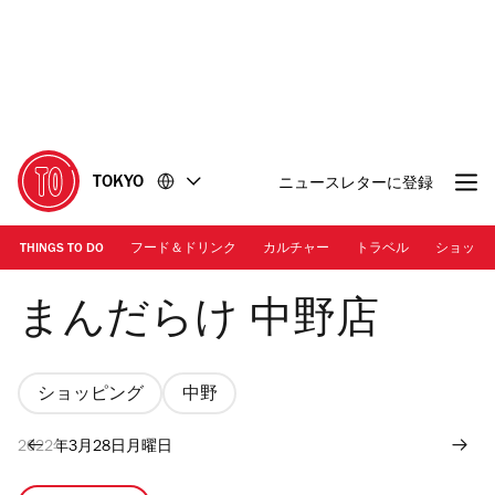
コ
フ
ン
ッ
テ
タ
ン
ー
ツ
に
に
移
移
動
TOKYO
ニュースレターに登録
動
THINGS TO DO
フード＆ドリンク
カルチャー
トラベル
ショッピ
まんだらけ中野店
まんだらけ 中野店
ショッピング
中野
2022年3月28日月曜日