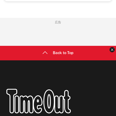
広告
Back to Top