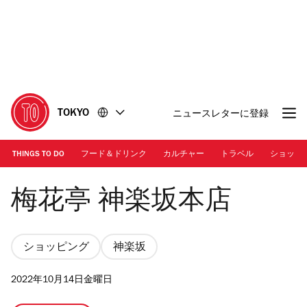
コ
フ
ン
ッ
テ
タ
ン
ー
ツ
に
に
移
移
動
TOKYO
ニュースレターに登録
動
THINGS TO DO
フード＆ドリンク
カルチャー
トラベル
ショッピ
梅花亭 神楽坂本店
梅花亭 神楽坂本店
ショッピング
神楽坂
2022年10月14日金曜日