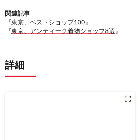
関連記事
『
東京、ベストショップ100
』
『
東京、アンティーク着物ショップ8選
』
詳細