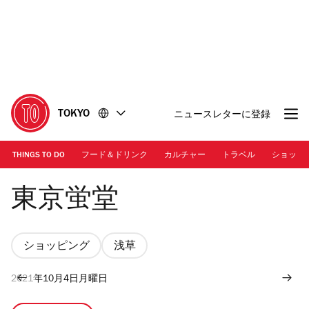
コ
フ
ン
ッ
テ
タ
ン
ー
ツ
に
に
移
移
動
TOKYO
ニュースレターに登録
動
THINGS TO DO
フード＆ドリンク
カルチャー
トラベル
ショッピ
東京蛍堂
東京蛍堂
ショッピング
浅草
2021年10月4日月曜日