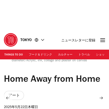
コ
フ
ン
ッ
テ
タ
ン
ー
ツ
に
に
移
移
動
TOKYO
ニュースレターに登録
動
THINGS TO DO
フード＆ドリンク
カルチャー
トラベル
ショッピ
José Parlá NIPPON 2013 60.0 x 60.0 inch (152.4 cm
diameter) Acrylic, ink, collage and plaster on canvas
Home Away from Home
アート
2025年5月22日木曜日