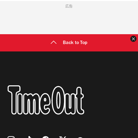
広告
Back to Top