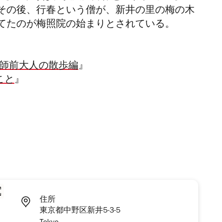
その後、行春という僧が、新井の里の梅の木
てたのが梅照院の始まりとされている。
薬師前大人の散歩編
』
こと
』
住所
東京都中野区新井5-3-5