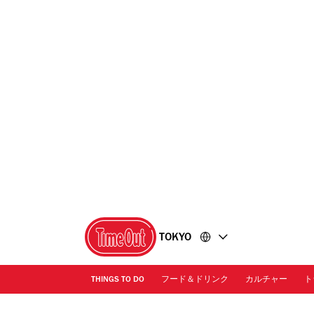
コ
フ
ン
ッ
テ
タ
ン
ー
ツ
に
に
移
移
動
動
TOKYO
THINGS TO DO
フード＆ドリンク
カルチャー
ト