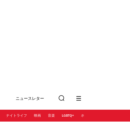
ニュースレター
検
に登録
索
ナイトライフ
映画
音楽
LGBTQ+
ホテル
レストラン＆カフェ