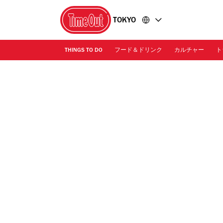
コ
フ
TOKYO
ン
ッ
テ
タ
ン
ー
THINGS TO DO
フード＆ドリンク
カルチャー
ト
ツ
に
に
移
移
動
動