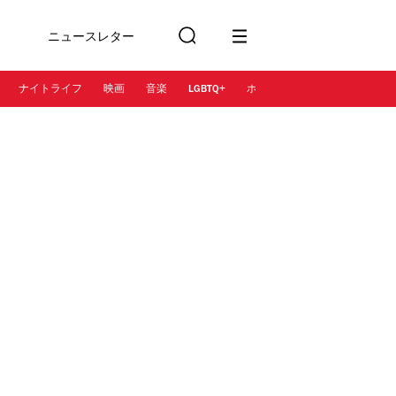
ニュースレター
検
に登録
索
ナイトライフ
映画
音楽
LGBTQ+
ホテル
レストラン＆カフェ