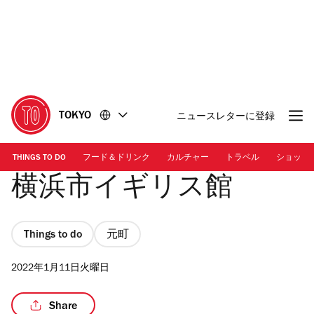
コ
フ
ン
ッ
テ
タ
ン
ー
ツ
に
に
移
移
動
TOKYO
ニュースレターに登録
動
THINGS TO DO
フード＆ドリンク
カルチャー
トラベル
ショッピ
横浜市イギリス館
Things to do
元町
2022年1月11日火曜日
Share