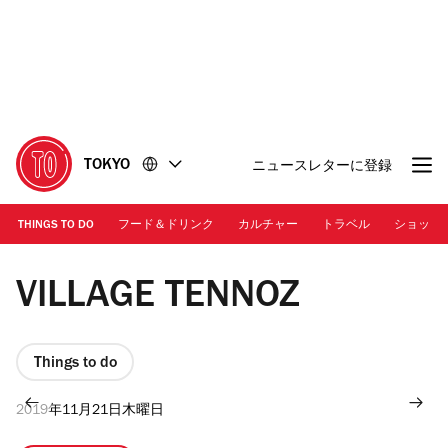
コ
フ
ン
ッ
テ
タ
ン
ー
ツ
に
に
移
移
動
TOKYO
ニュースレターに登録
動
THINGS TO DO
フード＆ドリンク
カルチャー
トラベル
ショッピ
VILLAGE TENNOZ
Things to do
2019年11月21日木曜日