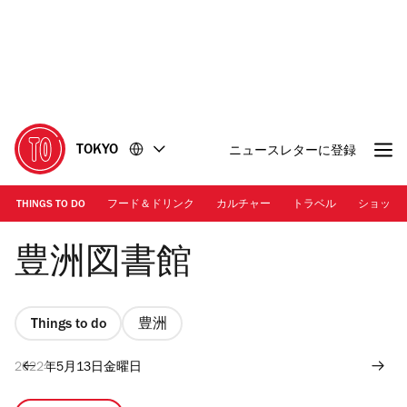
コ
フ
ン
ッ
テ
タ
ン
ー
ツ
に
に
移
移
動
TOKYO
ニュースレターに登録
動
THINGS TO DO
フード＆ドリンク
カルチャー
トラベル
ショッピ
画像提供：豊洲図書館
豊洲図書館
Things to do
豊洲
2022年5月13日金曜日