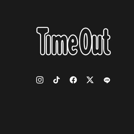
ド
「
ー
喫
宿
時
で
入
1,