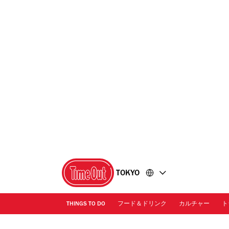
コ
フ
ン
ッ
テ
タ
ン
ー
ツ
に
に
移
移
動
動
TOKYO
THINGS TO DO
フード＆ドリンク
カルチャー
ト