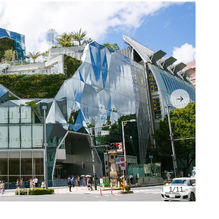
/11
P