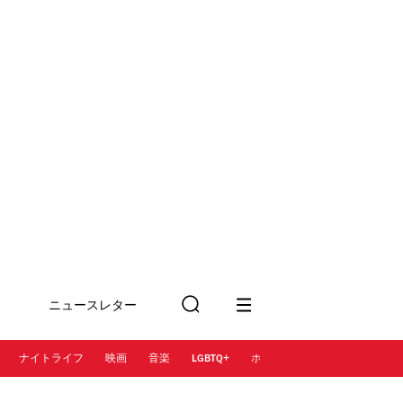
ニュースレター
検
に登録
索
ナイトライフ
映画
音楽
LGBTQ+
ホテル
レストラン＆カフェ