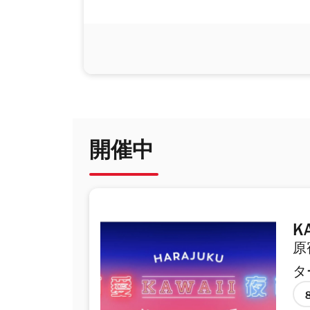
開催中
K
原
タ
「