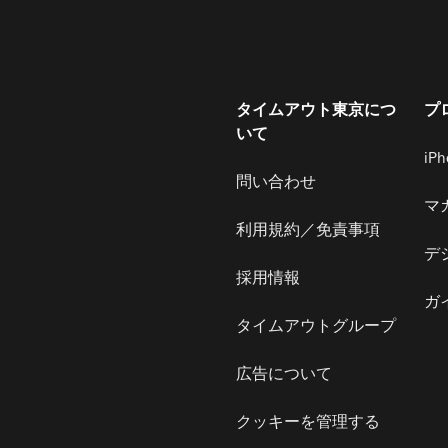
リンク」のみ入場可）、19〜22時の
夜の部」は有料チケット制で、イルミネ
ションや縁日、グッズ販売などフルに満
できる。 この夏、未体験の「KAWAII原
タイムアウト東京につ
プ
いて
の夜」を楽しんでみては。 ※11時〜18
iP
30分、19〜22時（8月30日は18時ま
問い合わせ
マ
）／入場は閉場の30分前まで／昼の部は
利用規約／免責事項
場無料、夜の部は前売り1,500円、当日
デ
600円
採用情報
ガ
タイムアウトグループ
広告について
クッキーを管理する