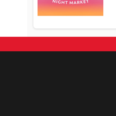
（
の
「
け
演
的
こ
き
れ
射
「
見
「