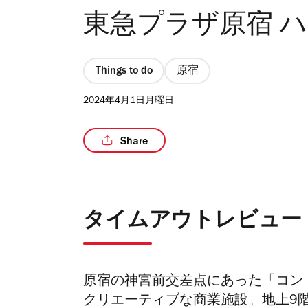
東急プラザ原宿 
Things to do
原宿
2024年4月1日月曜日
Share
タイムアウトレビュー
原宿の
神宮前交差点にあった
「コン
クリエーティブな商業施設。
地上9