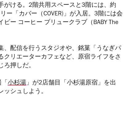
手がける。
2階共用スペースと3階には、約
リー「カバー（COVER)」が入居。3階には会
イビー コーヒー ブリュークラブ（
BABY The
集、配信を行うスタジオや、銘菓「うなぎパ
るクリエーターカフェなど、原宿ライフをさ
じろ押しだ。
湯「
小杉湯
」が2店舗目「小杉湯原宿」を出
レッシュしよう。
』