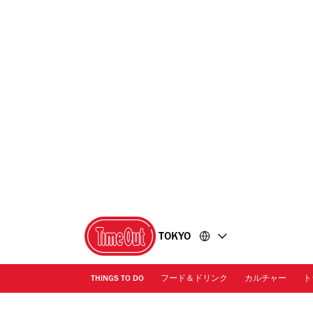
コ
フ
ン
ッ
テ
タ
ン
ー
ツ
に
に
移
移
動
動
TOKYO
THINGS TO DO
フード＆ドリンク
カルチャー
ト