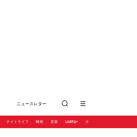
ニュースレター
検
に登録
索
ナイトライフ
映画
音楽
LGBTQ+
ホテル
レストラン＆カフェ