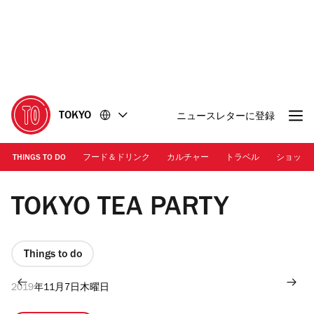
コ
フ
ン
ッ
テ
タ
ン
ー
ツ
に
に
移
移
動
TOKYO
ニュースレターに登録
動
THINGS TO DO
フード＆ドリンク
カルチャー
トラベル
ショッピ
TOKYO TEA PARTY
Things to do
2019年11月7日木曜日